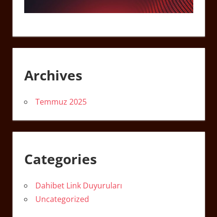
Archives
Temmuz 2025
Categories
Dahibet Link Duyuruları
Uncategorized