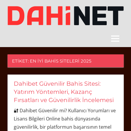
Skip
to
content
Dahibet
Dahibet
Duyurular
MENU
Güncel
Giriş
ETIKET:
EN IYI BAHIS SITELERI 2025
|
Dahibet
Dahibet Güvenilir Bahis Sitesi:
Yatırım Yöntemleri, Kazanç
Giriş
Fırsatları ve Güvenilirlik İncelemesi
🔐 Dahibet Güvenilir mi? Kullanıcı Yorumları ve
Lisans Bilgileri Online bahis dünyasında
güvenilirlik, bir platformun başarısının temel