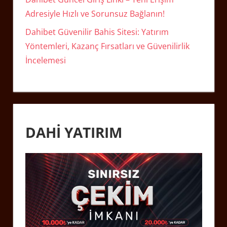
Adresiyle Hızlı ve Sorunsuz Bağlanın!
Dahibet Güvenilir Bahis Sitesi: Yatırım
Yöntemleri, Kazanç Fırsatları ve Güvenilirlik
İncelemesi
DAHİ YATIRIM