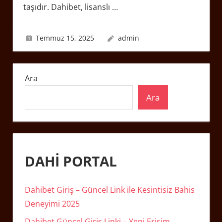
taşıdır. Dahibet, lisanslı
…
Temmuz 15, 2025
admin
Ara
Ara
DAHİ PORTAL
Dahibet Giriş – Güncel Link ile Kesintisiz Bahis
Deneyimi 2025
Dahibet Güncel Giriş Linki – Yeni Erişim