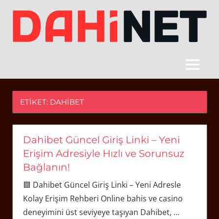
Skip
to
content
Dahibet
Dahibet
Duyurular
MENU
Güncel
Giriş
ETIKET:
DAHIBET
|
Dahibet
Dahibet Güncel Giriş Linki – Yeni
Erişim Adresiyle Hızlı ve Sorunsuz
Giriş
Bağlanın!
🟦 Dahibet Güncel Giriş Linki – Yeni Adresle
Kolay Erişim Rehberi Online bahis ve casino
deneyimini üst seviyeye taşıyan Dahibet,
…