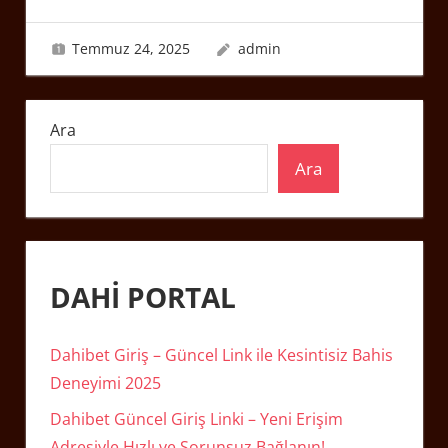
Temmuz 24, 2025
admin
Ara
Ara
DAHİ PORTAL
Dahibet Giriş – Güncel Link ile Kesintisiz Bahis
Deneyimi 2025
Dahibet Güncel Giriş Linki – Yeni Erişim
Adresiyle Hızlı ve Sorunsuz Bağlanın!