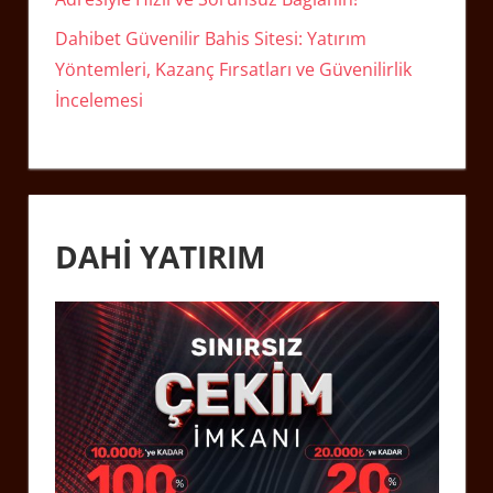
Dahibet Güvenilir Bahis Sitesi: Yatırım
Yöntemleri, Kazanç Fırsatları ve Güvenilirlik
İncelemesi
DAHİ YATIRIM